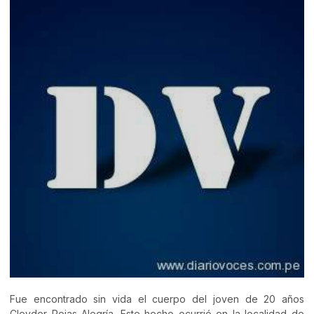
Fue encontrado sin vida el cuerpo del joven de 20 años
Cleyder Rojas Alegría. Este hecho ocurrió en la localidad de