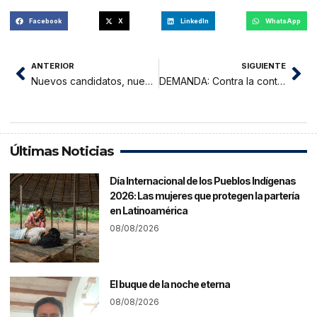
Facebook
X
LinkedIn
WhatsApp
ANTERIOR
SIGUIENTE
Nuevos candidatos, nuevas posibilidades
DEMANDA: Contra la contaminación visual
Últimas Noticias
Día Internacional de los Pueblos Indígenas
2026: Las mujeres que protegen la partería
en Latinoamérica
08/08/2026
El buque de la noche eterna
08/08/2026