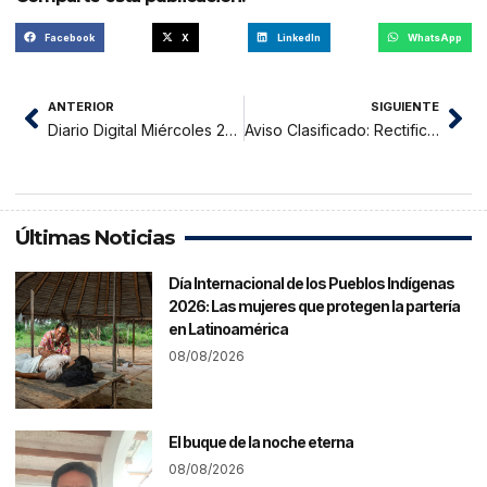
Facebook
X
LinkedIn
WhatsApp
ANTERIOR
SIGUIENTE
Diario Digital Miércoles 27 de abril del 2021
Aviso Clasificado: Rectificación de Acta de Nacimiento Lorena Pezo Díaz REGISTRADOR CIVIL.
Últimas Noticias
Día Internacional de los Pueblos Indígenas
2026: Las mujeres que protegen la partería
en Latinoamérica
08/08/2026
El buque de la noche eterna
08/08/2026