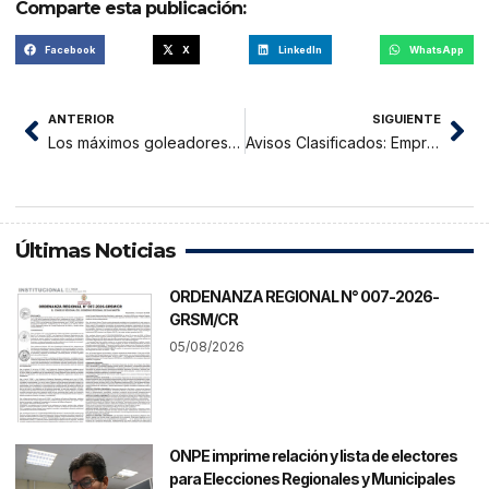
Comparte esta publicación:
Facebook
X
LinkedIn
WhatsApp
ANTERIOR
SIGUIENTE
Los máximos goleadores en la historia de la Copa América
Avisos Clasificados: Empresa de Turismo, Turismo y Yurimaguas
Últimas Noticias
ORDENANZA REGIONAL N° 007-2026-
GRSM/CR
05/08/2026
ONPE imprime relación y lista de electores
para Elecciones Regionales y Municipales