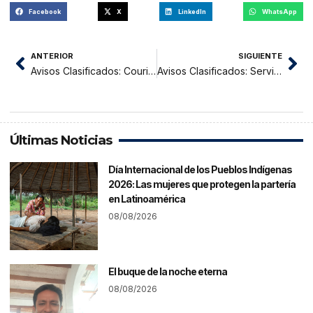
Facebook
X
LinkedIn
WhatsApp
ANTERIOR
SIGUIENTE
Avisos Clasificados: Courier San Martin
Avisos Clasificados: Servicios de Transportes Villa Bellavista
Últimas Noticias
Día Internacional de los Pueblos Indígenas
2026: Las mujeres que protegen la partería
en Latinoamérica
08/08/2026
El buque de la noche eterna
08/08/2026