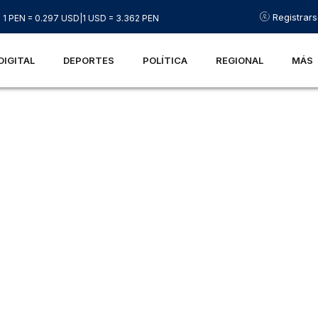
Registrar
1 PEN = 0.297 USD
|
1 USD = 3.362 PEN
DIGITAL
DEPORTES
POLÍTICA
REGIONAL
MÁS