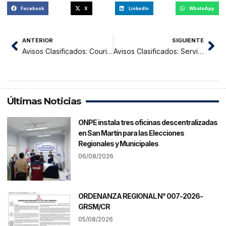
Facebook
X
LinkedIn
WhatsApp
ANTERIOR
SIGUIENTE
Avisos Clasificados: Courier San Martin
Avisos Clasificados: Servicios de Transportes Villa Bellavista
Últimas Noticias
ONPE instala tres oficinas descentralizadas
en San Martín para las Elecciones
Regionales y Municipales
06/08/2026
ORDENANZA REGIONAL N° 007-2026-
GRSM/CR
05/08/2026