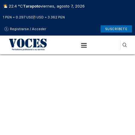
22.4 °C
Tarapoto
viernes, agosto 7, 2026
1 PEN = 0.297 USD
|
1 USD = 3.362 PEN
Registrarse / Acceder
SUSCRÍBETE