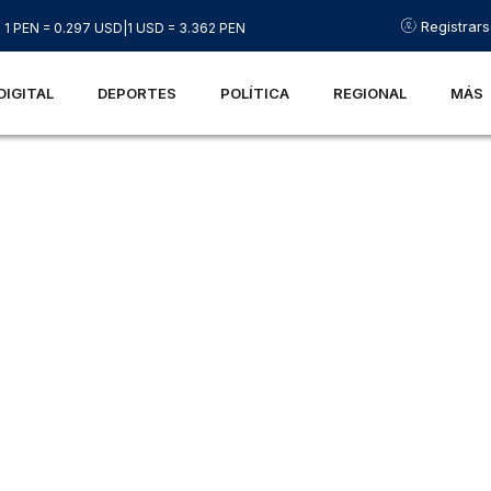
Registrar
1 PEN = 0.297 USD
|
1 USD = 3.362 PEN
DIGITAL
DEPORTES
POLÍTICA
REGIONAL
MÁS