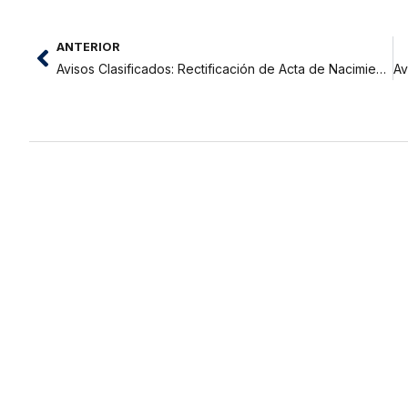
ANTERIOR
Avisos Clasificados: Rectificación de Acta de Nacimiento y Acta de Matrimonio Lorena Pezo Díaz