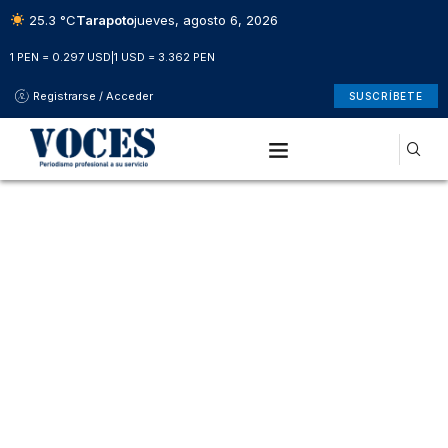
25.3 °C
Tarapoto
jueves, agosto 6, 2026
1 PEN = 0.297 USD
|
1 USD = 3.362 PEN
Registrarse / Acceder
SUSCRÍBETE