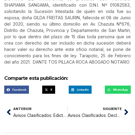
SHAPIAMA SANGAMA, identificado con D.N.I. Nº 01082583,
solicitando la Sucesión Intestada de quién en vida fue su
esposa, doña GILDA FREITAS SAURIN, fallecida el 08 de Junio
del 2020, siendo su último domicilio en Av. Chazuta N°676,
Distrito de Chazuta, Provincia y Departamento de San Martin;
por lo que dentro del plazo de 15 días toda persona que se
crea con derecho de ser incluido en dicha sucesión deberá
hacer valer su derecho ante este oficio notarial, se pone de
conocimiento para los fines de ley. Tarapoto, 25 de Febrero
del año 2021. DANTE TOS PILLACA ROCA ABOGADO NOTARIO
Comparte esta publicación:
Facebook
X
LinkedIn
WhatsApp
ANTERIOR
SIGUIENTE
Avisos Clasificados: Edicto Matrimonial Norita Pinchi Cabrera REGISTRADORA CIVIL.
Avisos Clasificados: Declaraciones de Union de Hechos y Sucesion Intestada Notario VICTOR DANIEL CORAL PEREZ