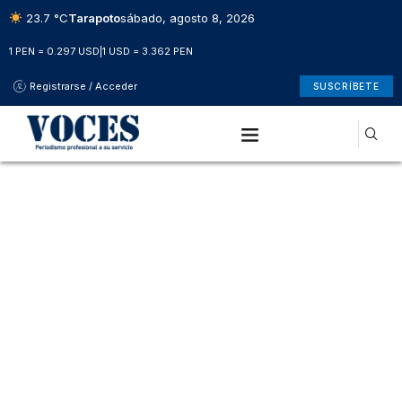
23.7 °C
Tarapoto
sábado, agosto 8, 2026
1 PEN = 0.297 USD
|
1 USD = 3.362 PEN
Registrarse / Acceder
SUSCRÍBETE