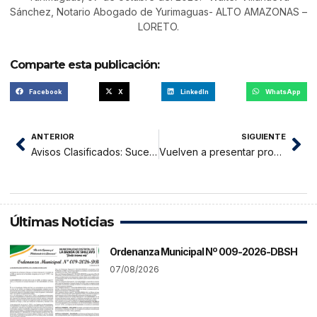
Sánchez, Notario Abogado de Yurimaguas- ALTO AMAZONAS –
LORETO.
Comparte esta publicación:
Facebook
X
LinkedIn
WhatsApp
ANTERIOR
SIGUIENTE
Avisos Clasificados: Sucesion Intestada, Prescripcion Adquisitiva Vehicular y Titulo Supletorio Marco Alaín Rodríguez RíosNotario de Tarapoto
Vuelven a presentar proyecto de ley para eliminar sueldo vitalicio de expresidentes.
Últimas Noticias
Ordenanza Municipal Nº 009-2026-DBSH
07/08/2026