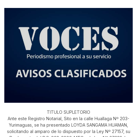
TITULO SUPLETORIO
Ante este Registro Notarial, Sito en la calle Huallaga Nº 203-
Yurimaguas, se ha presentado LOYDA SANGAMA HUAMAN,
solicitando al amparo de lo dispuesto por la Ley Nº 27157, su