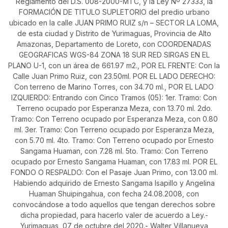
Reglamento del D.S. 008-2000-MTC, y la Ley Nº 27333, la
FORMACIÓN DE TITULO SUPLETORIO del predio urbano
ubicado en la calle JUAN PRIMO RUIZ s/n – SECTOR LA LOMA,
de esta ciudad y Distrito de Yurimaguas, Provincia de Alto
Amazonas, Departamento de Loreto, con COORDENADAS
GEOGRAFICAS WGS-84 ZONA 18 SUR RED SIRGAS EN EL
PLANO U-1, con un área de 661.97 m2., POR EL FRENTE: Con la
Calle Juan Primo Ruiz, con 23.50ml. POR EL LADO DERECHO:
Con terreno de Marino Torres, con 34.70 ml., POR EL LADO
IZQUIERDO: Entrando con Cinco Tramos (05): 1er. Tramo: Con
Terreno ocupado por Esperanza Meza, con 13.70 ml. 2do.
Tramo: Con Terreno ocupado por Esperanza Meza, con 0.80
ml. 3er. Tramo: Con Terreno ocupado por Esperanza Meza,
con 5.70 ml. 4to. Tramo: Con Terreno ocupado por Ernesto
Sangama Huaman, con 7.28 ml. 5to. Tramo: Con Terreno
ocupado por Ernesto Sangama Huaman, con 17.83 ml. POR EL
FONDO O RESPALDO: Con el Pasaje Juan Primo, con 13.00 ml.
Habiendo adquirido de Ernesto Sangama Isapillo y Angelina
Huaman Shuipingahua, con fecha 24.08.2008, con
convocándose a todo aquellos que tengan derechos sobre
dicha propiedad, para hacerlo valer de acuerdo a Ley.-
Yurimaguas, 07 de octubre del 2020.- Walter Villanueva