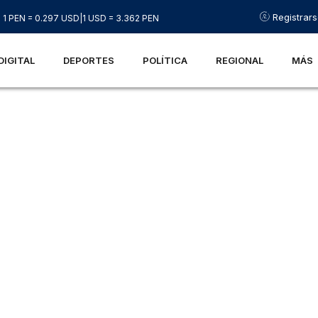
Registrar
1 PEN = 0.297 USD
|
1 USD = 3.362 PEN
DIGITAL
DEPORTES
POLÍTICA
REGIONAL
MÁS