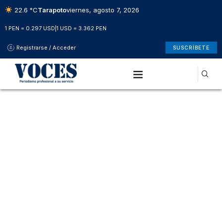
22.6 °C
Tarapoto
viernes, agosto 7, 2026
1 PEN = 0.297 USD
|
1 USD = 3.362 PEN
Registrarse / Acceder
SUSCRÍBETE