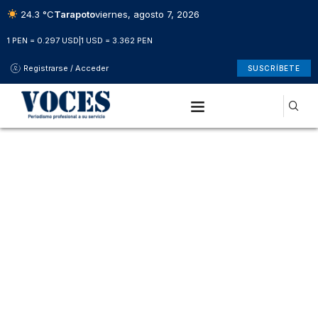
24.3 °C
Tarapoto
viernes, agosto 7, 2026
1 PEN = 0.297 USD
|
1 USD = 3.362 PEN
Registrarse / Acceder
SUSCRÍBETE