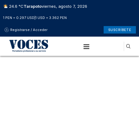
24.6 °C
Tarapoto
viernes, agosto 7, 2026
1 PEN = 0.297 USD
|
1 USD = 3.362 PEN
Registrarse / Acceder
SUSCRÍBETE