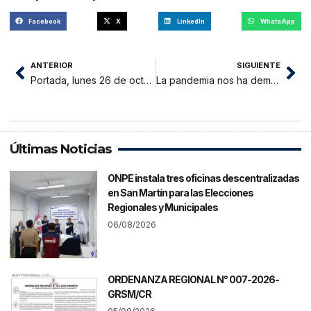
Facebook
X
LinkedIn
WhatsApp
ANTERIOR
SIGUIENTE
Portada, lunes 26 de octubre del 2020
La pandemia nos ha demostrado que el tema de la salud estaba en malas condiciones
Últimas Noticias
ONPE instala tres oficinas descentralizadas
en San Martín para las Elecciones
Regionales y Municipales
06/08/2026
ORDENANZA REGIONAL N° 007-2026-
GRSM/CR