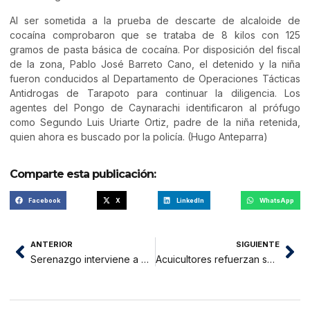
Al ser sometida a la prueba de descarte de alcaloide de
cocaína comprobaron que se trataba de 8 kilos con 125
gramos de pasta básica de cocaína. Por disposición del fiscal
de la zona, Pablo José Barreto Cano, el detenido y la niña
fueron conducidos al Departamento de Operaciones Tácticas
Antidrogas de Tarapoto para continuar la diligencia. Los
agentes del Pongo de Caynarachi identificaron al prófugo
como Segundo Luis Uriarte Ortiz, padre de la niña retenida,
quien ahora es buscado por la policía. (Hugo Anteparra)
Comparte esta publicación:
Facebook
X
LinkedIn
WhatsApp
ANTERIOR
SIGUIENTE
Serenazgo interviene a delincuente
Acuicultores refuerzan sus conocimientos en salado de pescado y normas de higiene