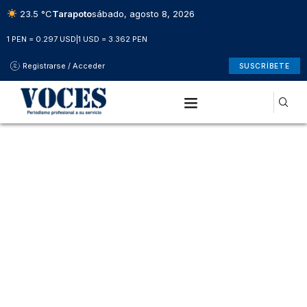
23.5 °C
Tarapoto
sábado, agosto 8, 2026
1 PEN = 0.297 USD
|
1 USD = 3.362 PEN
Registrarse / Acceder
SUSCRÍBETE