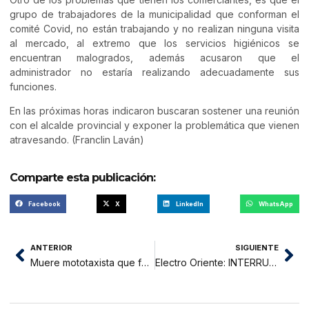
grupo de trabajadores de la municipalidad que conforman el
comité Covid, no están trabajando y no realizan ninguna visita
al mercado, al extremo que los servicios higiénicos se
encuentran malogrados, además acusaron que el
administrador no estaría realizando adecuadamente sus
funciones.
En las próximas horas indicaron buscaran sostener una reunión
con el alcalde provincial y exponer la problemática que vienen
atravesando. (Franclin Laván)
Comparte esta publicación:
Facebook
X
LinkedIn
WhatsApp
ANTERIOR
SIGUIENTE
Muere mototaxista que fue chocado por una furgoneta en la carretera FBT
Electro Oriente: INTERRUPCIÓN DEL SERVICIO ELÉCTRICO POR FUERZA MAYOR – SAN MARTÍN