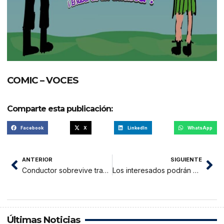
COMIC – VOCES
Comparte esta publicación:
Facebook
X
LinkedIn
WhatsApp
ANTERIOR
SIGUIENTE
Conductor sobrevive tras caer con su vehículo al río Huallaga cerca de Bellavista
Los interesados podrán participar en el proceso de selección siguiendo el cronograma establecido.
Últimas Noticias