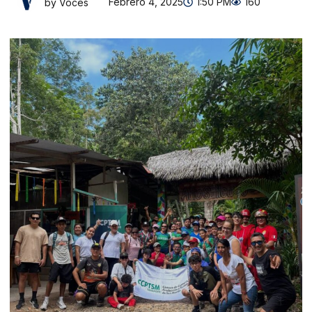
Febrero 4, 2025
1:50 PM
160
by Voces