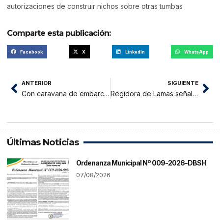
autorizaciones de construir nichos sobre otras tumbas
Comparte esta publicación:
Facebook
X
LinkedIn
WhatsApp
ANTERIOR
SIGUIENTE
Con caravana de embarcaciones por laguna de Sauce, transportistas despiden a compañero
Regidora de Lamas señala contrademandará denuncia por falsificación de documentos
Últimas Noticias
Ordenanza Municipal Nº 009-2026-DBSH
07/08/2026