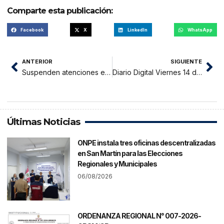
Comparte esta publicación:
Facebook
X
LinkedIn
WhatsApp
ANTERIOR
SIGUIENTE
Suspenden atenciones en el Banco de La Nación de Tarapoto por posible cuarentena
Diario Digital Viernes 14 de Agosto del 2020
Últimas Noticias
ONPE instala tres oficinas descentralizadas
en San Martín para las Elecciones
Regionales y Municipales
06/08/2026
ORDENANZA REGIONAL N° 007-2026-