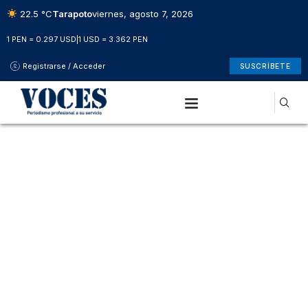
22.5 °C
Tarapoto
viernes, agosto 7, 2026
1 PEN = 0.297 USD
|
1 USD = 3.362 PEN
Registrarse / Acceder
SUSCRÍBETE