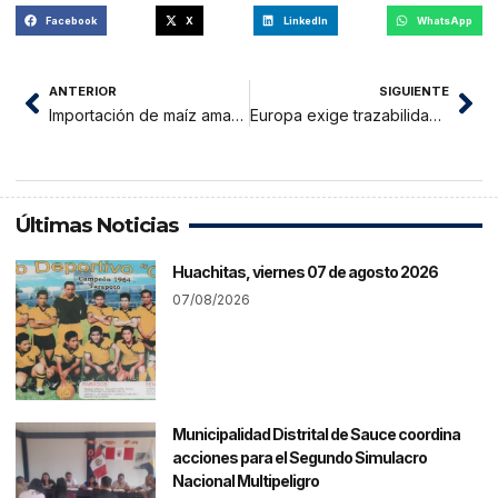
Facebook
X
LinkedIn
WhatsApp
ANTERIOR
SIGUIENTE
Importación de maíz amarillo duro superó el millón de toneladas entre enero y marzo de 2026
Europa exige trazabilidad total: El desafío urgente para los pequeños productores peruanos
Últimas Noticias
Huachitas, viernes 07 de agosto 2026
07/08/2026
Municipalidad Distrital de Sauce coordina
acciones para el Segundo Simulacro
Nacional Multipeligro