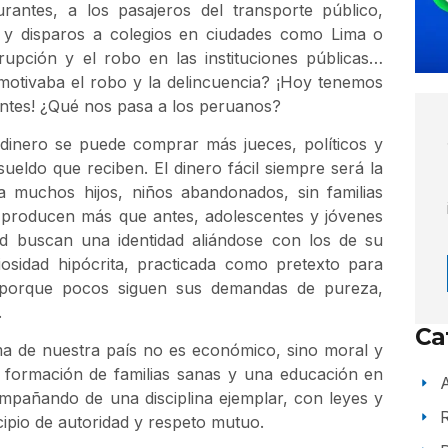
urantes, a los pasajeros del transporte público,
s y disparos a colegios en ciudades como Lima o
orrupción y el robo en las instituciones públicas…
motivaba el robo y la delincuencia? ¡Hoy tenemos
ntes! ¿Qué nos pasa a los peruanos?
 dinero se puede comprar más jueces, políticos y
ueldo que reciben. El dinero fácil siempre será la
ra muchos hijos, niños abandonados, sin familias
es producen más que antes, adolescentes y jóvenes
dad buscan una identidad aliándose con los de su
osidad hipócrita, practicada como pretexto para
z, porque pocos siguen sus demandas de pureza,
.
Ca
ma de nuestra país no es económico, sino moral y
a formación de familias sanas y una educación en
A
pañando de una disciplina ejemplar, con leyes y
cipio de autoridad y respeto mutuo.