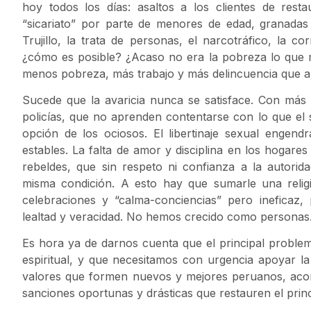
hoy todos los días: asaltos a los clientes de resta
“sicariato” por parte de menores de edad, granada
Trujillo, la trata de personas, el narcotráfico, la c
¿cómo es posible? ¿Acaso no era la pobreza lo que 
menos pobreza, más trabajo y más delincuencia que a
Sucede que la avaricia nunca se satisface. Con más
policías, que no aprenden contentarse con lo que el s
opción de los ociosos. El libertinaje sexual engend
estables. La falta de amor y disciplina en los hogar
rebeldes, que sin respeto ni confianza a la autori
misma condición. A esto hay que sumarle una religi
celebraciones y “calma-conciencias” pero inefica
lealtad y veracidad. No hemos crecido como personas
Es hora ya de darnos cuenta que el principal proble
espiritual, y que necesitamos con urgencia apoyar l
valores que formen nuevos y mejores peruanos, acom
sanciones oportunas y drásticas que restauren el prin