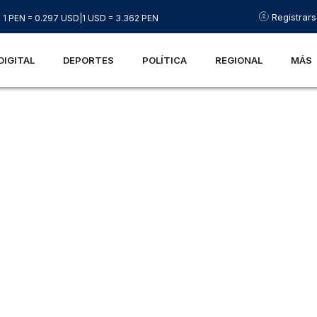
Registrar
1 PEN = 0.297 USD
|
1 USD = 3.362 PEN
DIGITAL
DEPORTES
POLÍTICA
REGIONAL
MÁS