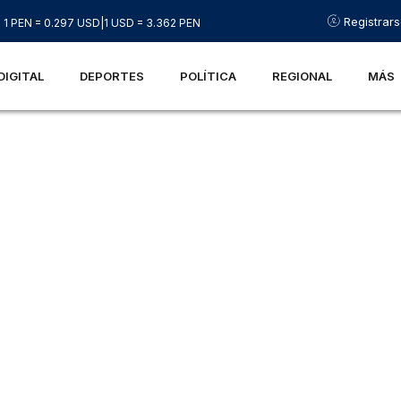
Registrar
1 PEN = 0.297 USD
|
1 USD = 3.362 PEN
DIGITAL
DEPORTES
POLÍTICA
REGIONAL
MÁS