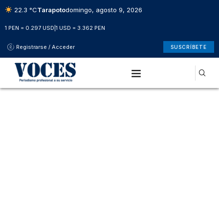
22.3 °C
Tarapoto
domingo, agosto 9, 2026
1 PEN = 0.297 USD
|
1 USD = 3.362 PEN
Registrarse / Acceder
SUSCRÍBETE