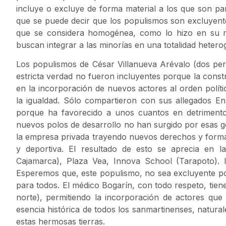
incluye o excluye de forma material a los que son par
que se puede decir que los populismos son excluyente
que se considera homogénea, como lo hizo en su 
buscan integrar a las minorías en una totalidad hete
Los populismos de César Villanueva Arévalo (dos peri
estricta verdad no fueron incluyentes porque la const
en la incorporación de nuevos actores al orden polític
la igualdad. Sólo compartieron con sus allegados En 
porque ha favorecido a unos cuantos en detriment
nuevos polos de desarrollo no han surgido por esas ge
la empresa privada trayendo nuevos derechos y formas 
y deportiva. El resultado de esto se aprecia en 
Cajamarca), Plaza Vea, Innova School (Tarapoto). 
Esperemos que, este populismo, no sea excluyente por
para todos. El médico Bogarín, con todo respeto, tiene 
norte), permitiendo la incorporación de actores que
esencia histórica de todos los sanmartinenses, natura
estas hermosas tierras.