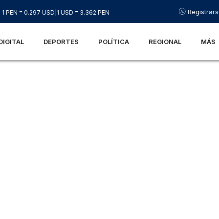
Registrar
1 PEN = 0.297 USD
|
1 USD = 3.362 PEN
DIGITAL
DEPORTES
POLÍTICA
REGIONAL
MÁS