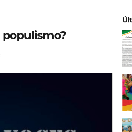
Úl
 populismo?
2