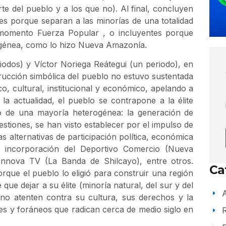
te del pueblo y a los que no). Al final, concluyen
s porque separan a las minorías de una totalidad
momento Fuerza Popular , o incluyentes porque
rogénea, como lo hizo Nueva Amazonía.
odos) y Víctor Noriega Reátegui (un periodo), en
rucción simbólica del pueblo no estuvo sustentada
o, cultural, institucional y económico, apelando a
la actualidad, el pueblo se contrapone a la élite
o de una mayoría heterogénea: la generación de
stiones, se han visto establecer por el impulso de
alternativas de participación política, económica
la incorporación del Deportivo Comercio (Nueva
Innova TV (La Banda de Shilcayo), entre otros.
Ca
que el pueblo lo eligió para construir una región
que dejar a su élite (minoría natural, del sur y del
A
 no atenten contra su cultura, sus derechos y la
les y foráneos que radican cerca de medio siglo en