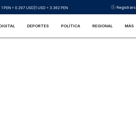
Registrar
1 PEN = 0.297 USD
|
1 USD = 3.362 PEN
DIGITAL
DEPORTES
POLÍTICA
REGIONAL
MÁS