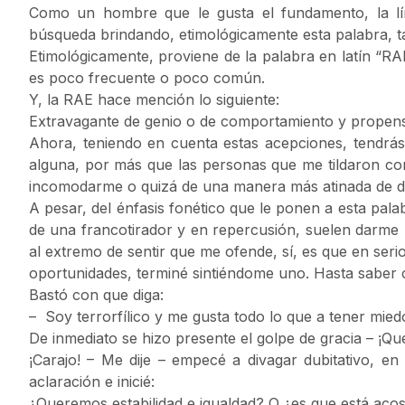
Como un hombre que le gusta el fundamento, la líric
búsqueda brindando, etimológicamente esta palabra, t
Etimológicamente, proviene de la palabra en latín “R
es poco frecuente o poco común.
Y, la RAE hace mención lo siguiente:
Extravagante de genio o de comportamiento y propenso
Ahora, teniendo en cuenta estas acepciones, tendrás 
alguna, por más que las personas que me tildaron con 
incomodarme o quizá de una manera más atinada de dec
A pesar, del énfasis fonético que le ponen a esta pala
de una francotirador y en repercusión, suelen darme u
al extremo de sentir que me ofende, sí, es que en serio
oportunidades, terminé sintiéndome uno. Hasta saber c
Bastó con que diga:
– Soy terrorfílico y me gusta todo lo que a tener mied
De inmediato se hizo presente el golpe de gracia – ¡Qu
¡Carajo! – Me dije – empecé a divagar dubitativo, en
aclaración e inicié:
¿Queremos estabilidad e igualdad? O ¿es que está acos