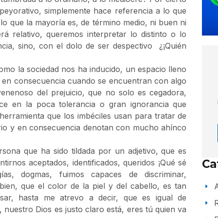
eyorativo, simplemente hace referencia a lo que
lo que la mayoría es, de término medio, ni buen ni
 relativo, queremos interpretar lo distinto o lo
cia, sino, con el dolo de ser despectivo ¿¡Quién
mo la sociedad nos ha inducido, un espacio lleno
 y en consecuencia cuando se encuentran con algo
venenoso del prejuicio, que no solo es cegadora,
ce en la poca tolerancia o gran ignorancia que
herramienta que los imbéciles usan para tratar de
orio y en consecuencia denotan con mucho ahínco
ersona que ha sido tildada por un adjetivo, que es
Ca
irnos aceptados, identificados, queridos ¡Qué sé
ías, dogmas, fuimos capaces de discriminar,
en, que el color de la piel y del cabello, es tan
A
ar, hasta me atrevo a decir, que es igual de
nuestro Dios es justo claro está, eres tú quien va