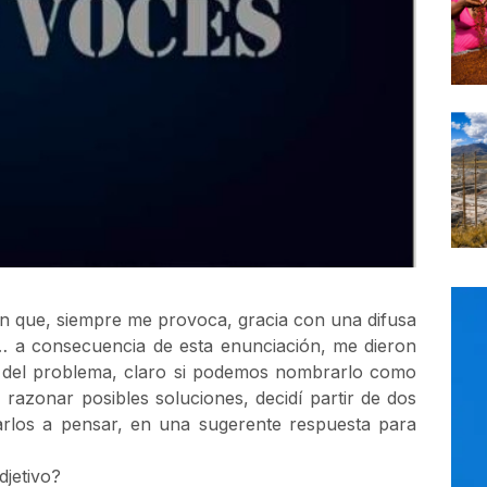
n que, siempre me provoca, gracia con una difusa
!”… a consecuencia de esta enunciación, me dieron
é” del problema, claro si podemos nombrarlo como
, razonar posibles soluciones, decidí partir de dos
tarlos a pensar, en una sugerente respuesta para
djetivo?