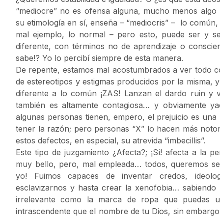
“mediocre” no es ofensa alguna, mucho menos algo p
su etimología en sí, enseña – “mediocris” – lo común, 
mal ejemplo, lo normal – pero esto, puede ser y será
diferente, con términos no de aprendizaje o conscien
sabe!? Yo lo percibí siempre de esta manera.
De repente, estamos mal acostumbrados a ver todo co
de estereotipos y estigmas producidos por la misma,
diferente a lo común ¡ZAS! Lanzan el dardo ruin y 
también es altamente contagiosa… y obviamente ya
algunas personas tienen, empero, el prejuicio es una 
tener la razón; pero personas “X” lo hacen más not
estos defectos, en especial, su atrevida “imbecillis”.
Este tipo de juzgamiento ¿Afecta?; ¡Sí! afecta a la p
muy bello, pero, mal empleada… todos, queremos sent
yo! Fuimos capaces de inventar credos, ideolog
esclavizarnos y hasta crear la xenofobia… sabiendo bi
irrelevante como la marca de ropa que puedas us
intrascendente que el nombre de tu Dios, sin embargo, 