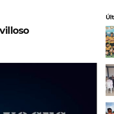
Úl
villoso