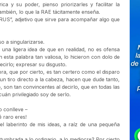
a y su poder, pienso priorizarles y facilitar la
ambién, lo que la RAE tácitamente enseña.
ARUS”, adjetivo que sirve para acompañar algo que
 a singularizarse.
una ligera idea de que en realidad, no es ofensa
esta palabra tan valiosa, lo hicieron con dolo de
irlo; expresar su disgusto.
bra, que por cierto, es tan certero como el disparo
n tiro directo a la cabeza, hacen que dude tanto,
, son tan convincentes al decirlo, que en todas las
uán privilegiado soy de serlo.
o conlleve –
é raro eres!
 el laberinto de mis ideas, a raíz de una pequeña
tumbrada a lo ordinario, a lo mediocre? Por cierto