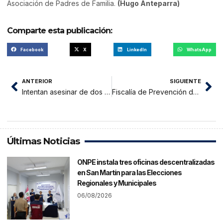
Asociación de Padres de Familia.
(Hugo Anteparra)
Comparte esta publicación:
Facebook
X
LinkedIn
WhatsApp
ANTERIOR
SIGUIENTE
Intentan asesinar de dos impactos de bala a artesano en Nueva Cajamarca
Fiscalía de Prevención del Delito verifica matrículas escolares
Últimas Noticias
ONPE instala tres oficinas descentralizadas
en San Martín para las Elecciones
Regionales y Municipales
06/08/2026