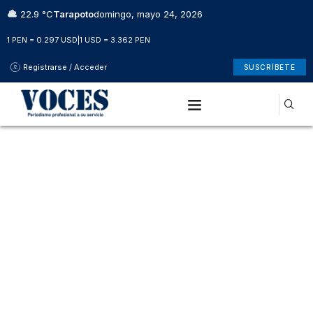
22.9 °C
Tarapoto
domingo, mayo 24, 2026
1 PEN = 0.297 USD
|
1 USD = 3.362 PEN
Registrarse / Acceder
SUSCRÍBETE