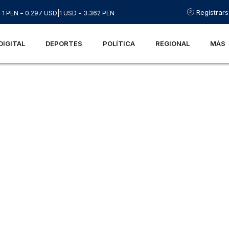
Registrar
1 PEN = 0.297 USD
|
1 USD = 3.362 PEN
DIGITAL
DEPORTES
POLÍTICA
REGIONAL
MÁS