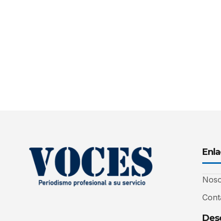
Enla
Noso
Cont
Desc