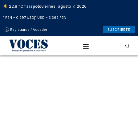
22.8 °C
Tarapoto
viernes, agosto 7, 2026
1 PEN = 0.297 USD
|
1 USD = 3.362 PEN
Registrarse / Acceder
SUSCRÍBETE