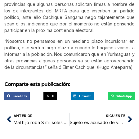
provincias que algunas personas solicitan firmas a nombre de
los ex integrantes del MRTA para que inscriban un partido
político, ante ello Cachique Sangama negó tajantemente que
sean ellos, indicando que por el momento no están pensando
participar en la próxima contienda electoral.
“Nosotros no pensamos en un mediano plazo incursionar en
política, eso será a largo plazo y cuando lo hagamos vamos a
informar a la población. Nos comunicaron que en Yurimaguas y
otras provincias algunas personas ya se están aprovechando
de la circunstancias” señaló Elmer Cachique. (Hugo Anteparra)
Comparte esta publicación:
Facebook
X
LinkedIn
WhatsApp
ANTERIOR
SIGUIENTE
Mal hijo roba 8 mil soles a su padre, Policía lo captura en alameda de Juanjui
Sujeto es acusado de violación sexual y embarazó a menor de edad