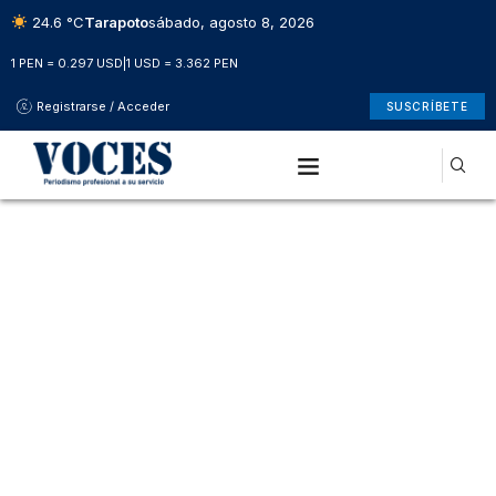
24.6 °C
Tarapoto
sábado, agosto 8, 2026
1 PEN = 0.297 USD
|
1 USD = 3.362 PEN
Registrarse / Acceder
SUSCRÍBETE