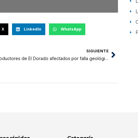
X
LinkedIn
WhatsApp
P
SIGUIENTE
Productores de El Dorado afectados por falla geológica podrán recibir hasta S/1,000 por hectárea con seguro agrícola del Estado