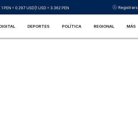
Registrar
1 PEN = 0.297 USD
|
1 USD = 3.362 PEN
DIGITAL
DEPORTES
POLÍTICA
REGIONAL
MÁS