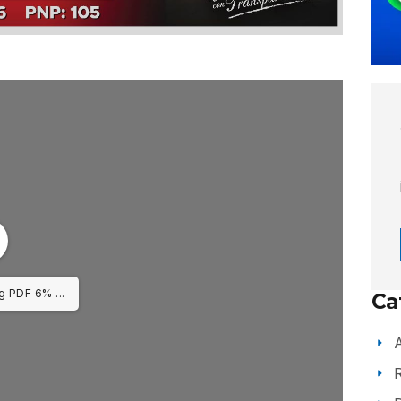
g PDF 8% ...
Ca
A