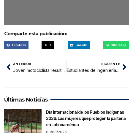
Comparte esta publicación:
Facebook
X
LinkedIn
WhatsApp
ANTERIOR
SIGUIENTE
Joven motociclista resulta herida tras violento accidente en el jirón Lima de Tarapoto
Estudiantes de ingeniería civil y aquitectura no pueden realizar prácticas
Últimas Noticias
Día Internacional de los Pueblos Indígenas
2026: Las mujeres que protegen la partería
en Latinoamérica
08/08/2026