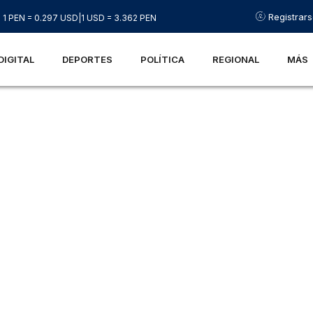
Registrar
1 PEN = 0.297 USD
|
1 USD = 3.362 PEN
DIGITAL
DEPORTES
POLÍTICA
REGIONAL
MÁS