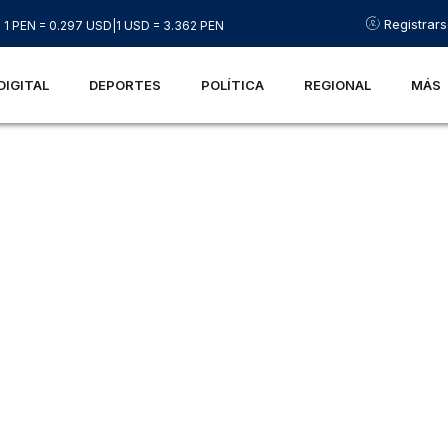
Registrar
1 PEN = 0.297 USD
|
1 USD = 3.362 PEN
DIGITAL
DEPORTES
POLÍTICA
REGIONAL
MÁS