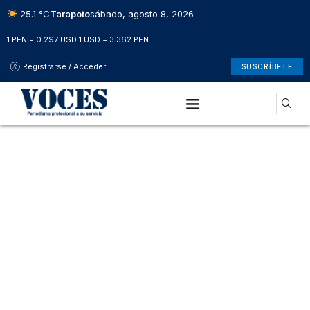
25.1 °C
Tarapoto
sábado, agosto 8, 2026
1 PEN = 0.297 USD
|
1 USD = 3.362 PEN
Registrarse / Acceder
SUSCRÍBETE