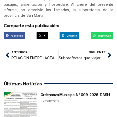
pasajes, alimentación y hospedaje. Al cierre del presente
informe, no devolviò las llamadas, la subprefecta de la
provincia de San Martín.
Comparte esta publicación:
Facebook
X
LinkedIn
WhatsApp
ANTERIOR
SIGUIENTE
RELACIÓN ENTRE LACTANCIA MATERNA Y OSTEOPOROSIS
Subprefectos que viajaron a Lima para participar en movilización podrían incurrir en delito
Últimas Noticias
Ordenanza Municipal Nº 009-2026-DBSH
07/08/2026