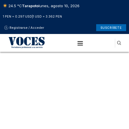
24.5 °C
Tarapoto
lunes, agosto 10, 2026
1 PEN = 0.297 USD
|
1 USD = 3.362 PEN
Registrarse / Acceder
SUSCRÍBETE