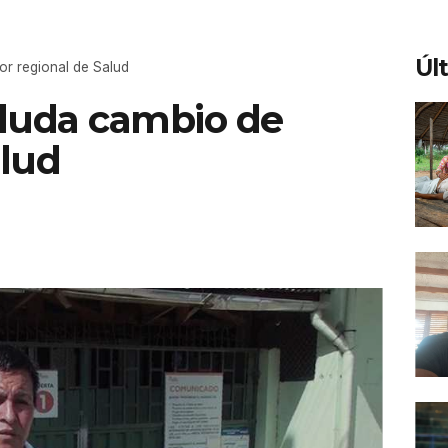
Úl
tor regional de Salud
aluda cambio de
alud