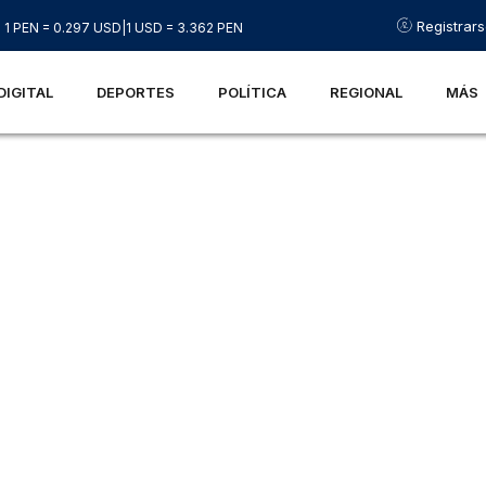
Registrar
1 PEN = 0.297 USD
|
1 USD = 3.362 PEN
DIGITAL
DEPORTES
POLÍTICA
REGIONAL
MÁS