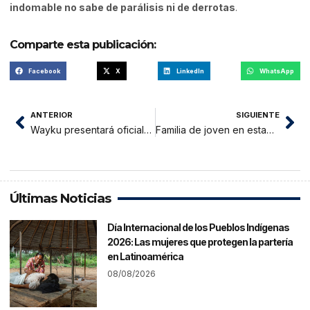
indomable no sabe de parálisis ni de derrotas
.
Comparte esta publicación:
Facebook
X
LinkedIn
WhatsApp
ANTERIOR
SIGUIENTE
Wayku presentará oficialmente el álbum Selva Selva en Tarapoto
Familia de joven en estado vegetal denuncia acoso telefónico de sujeto inescrupuloso
Últimas Noticias
Día Internacional de los Pueblos Indígenas
2026: Las mujeres que protegen la partería
en Latinoamérica
08/08/2026