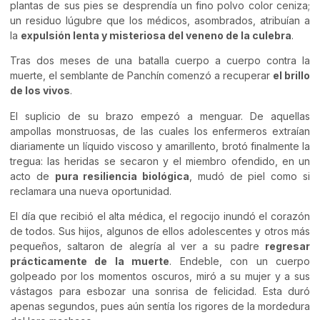
plantas de sus pies se desprendía un fino polvo color ceniza;
un residuo lúgubre que los médicos, asombrados, atribuían a
la
expulsión lenta y misteriosa del veneno de la culebra
.
Tras dos meses de una batalla cuerpo a cuerpo contra la
muerte, el semblante de Panchín comenzó a recuperar
el brillo
de los vivos
.
El suplicio de su brazo empezó a menguar. De aquellas
ampollas monstruosas, de las cuales los enfermeros extraían
diariamente un líquido viscoso y amarillento, brotó finalmente la
tregua: las heridas se secaron y el miembro ofendido, en un
acto de
pura resiliencia biológica
, mudó de piel como si
reclamara una nueva oportunidad.
El día que recibió el alta médica, el regocijo inundó el corazón
de todos. Sus hijos, algunos de ellos adolescentes y otros más
pequeños, saltaron de alegría al ver a su padre
regresar
prácticamente de la muerte
. Endeble, con un cuerpo
golpeado por los momentos oscuros, miró a su mujer y a sus
vástagos para esbozar una sonrisa de felicidad. Esta duró
apenas segundos, pues aún sentía los rigores de la mordedura