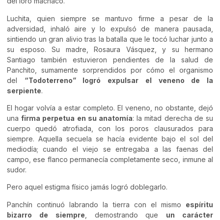
del loro machaco.
Luchita, quien siempre se mantuvo firme a pesar de la
adversidad, inhaló aire y lo expulsó de manera pausada,
sintiendo un gran alivio tras la batalla que le tocó luchar junto a
su esposo. Su madre, Rosaura Vásquez, y su hermano
Santiago también estuvieron pendientes de la salud de
Panchito, sumamente sorprendidos por cómo el organismo
del
“Todoterreno” logró expulsar el veneno de la
serpiente
.
El hogar volvía a estar completo. El veneno, no obstante, dejó
una
firma perpetua en su anatomía
: la mitad derecha de su
cuerpo quedó atrofiada, con los poros clausurados para
siempre. Aquella secuela se hacía evidente bajo el sol del
mediodía; cuando el viejo se entregaba a las faenas del
campo, ese flanco permanecía completamente seco, inmune al
sudor.
Pero aquel estigma físico jamás logró doblegarlo.
Panchín continuó labrando la tierra con el mismo
espíritu
bizarro de siempre
, demostrando que
un carácter