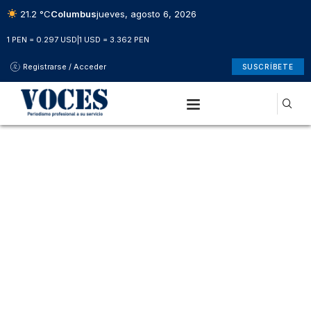
21.2 °C
Columbus
jueves, agosto 6, 2026
1 PEN = 0.297 USD
|
1 USD = 3.362 PEN
Registrarse / Acceder
SUSCRÍBETE