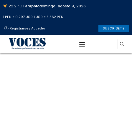
22.2 °C
Tarapoto
domingo, agosto 9, 2026
1 PEN = 0.297 USD
|
1 USD = 3.362 PEN
Registrarse / Acceder
SUSCRÍBETE