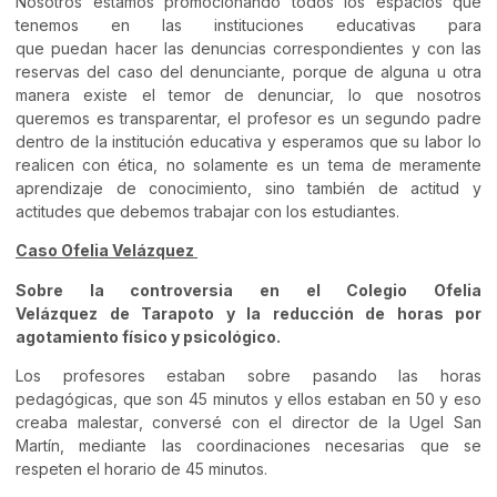
Nosotros estamos promocionando todos los espacios que
tenemos en las instituciones educativas
para
que
pued
an
hacer las denuncias correspondientes
y
con las
reservas del caso
del denunciante, porque de alguna u otra
manera existe el temor de denunciar, lo que nosotros
queremos es transparentar, el profesor
es un segundo padre
dentro de la institución educativa y esperamos que su labor lo
realicen con ética
,
no solamente es un tema de meramente
aprendizaje de conocimiento, sino también de actitud y
actitudes que debemos trabajar con los estudiantes.
Caso Ofelia Velázquez
S
obre
la controversia en
el
C
olegio Ofelia
Velázquez
de
Tarapoto
y
la reducción de horas por
agotamiento físico y psicológico.
Los profesores estaban s
obre pasando las horas
pedagógicas,
que
son 45 minutos y ellos estaban en 50 y eso
creaba malestar
,
conversé con el director de la Ugel San
Martín, mediante las coordinaciones necesarias que se
respeten el horario de 45 minutos.