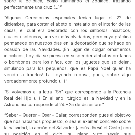
sobre la eclíptica, como iluminando el Zodíaco, trazando
perfectamente una cruz (…)”
“Algunas Ceremonias especiales tenían lugar el 22 de
diciembre, para cortar el abeto e instalarlo en el interior de las
casas, el cual era decorado con los símbolos iniciáticos;
rituales esotéricos, una vez más olvidados, pero cuya práctica
permanece en nuestros días en la decoración que se hace en
ocasión de las Navidades. ¡En lugar de colgar ornamentos
iniciáticos, hoy día se piensa en suspender atributos profanos
o bombones para los niños, con los juguetes que se dejan,
simulando para los pequeños, que es Papá Noel quien ha
venido a traerlos! La Leyenda reposa, pues, sobre algo
verdaderamente profundo (…)”
“Si volvemos a la letra “Sh” que corresponde a la Potencia
Real del Hijo (…) En el año litúrgico es la Navidad y en la
Astronomía corresponde al 24 – 25 de diciembre.”
“Saber – Querer – Osar – Callar, corresponden pues al objetivo
que nos habíamos propuesto, o sea el examen concreto sobre
la natividad, la acción del Salvador [Jesús-Jhesú el Cristo] con
su posición en el ciclo, su plano visto según sus