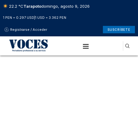
22.2 °C
Tarapoto
domingo, agosto 9, 2026
1 PEN = 0.297 USD
|
1 USD = 3.362 PEN
Registrarse / Acceder
SUSCRÍBETE