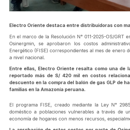
Electro Oriente destaca entre distribuidoras con m
En el marco de la Resolución N° 011-2025-OS/GRT emi
Osinergmin, se aprobaron los costos administrati
Energético (FISE) correspondientes al mes de enero de 
a nivel nacional.
Entre ellas, Electro Oriente resalta como una de 
reportado más de S/ 420 mil en costos relacion
descuento en la compra del balón de gas GLP de ha
familias en la Amazonía peruana.
El programa FISE, creado mediante la Ley N° 29852,
doméstico a poblaciones vulnerables a través de un 
economía de hogares con menos recursos, especialment
La aprobación de estos costos por parte de Osin