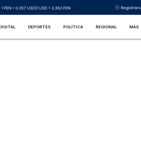
Registrar
1 PEN = 0.297 USD
|
1 USD = 3.362 PEN
DIGITAL
DEPORTES
POLÍTICA
REGIONAL
MÁS