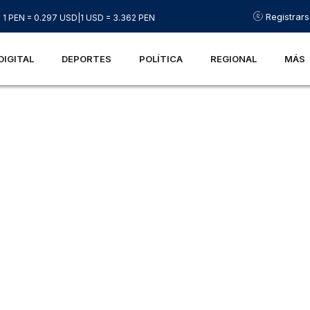
Registrar
1 PEN = 0.297 USD
|
1 USD = 3.362 PEN
DIGITAL
DEPORTES
POLÍTICA
REGIONAL
MÁS