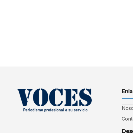
Enla
Noso
Cont
Desc