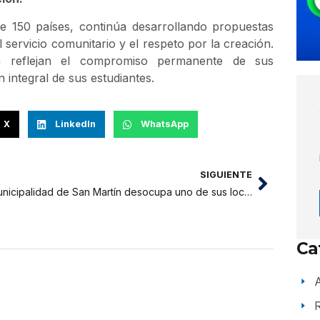
e 150 países, continúa desarrollando propuestas
servicio comunitario y el respeto por la creación.
a reflejan el compromiso permanente de sus
n integral de sus estudiantes.
X
LinkedIn
WhatsApp
SIGUIENTE
Municipalidad de San Martín desocupa uno de sus locales tras fallo judicial y se traslada a nuevo inmueble
Ca
A