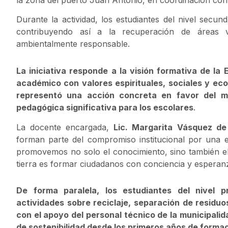
la zona del puerto Juan Antonio, en coordinación con
Durante la actividad, los estudiantes del nivel sec
contribuyendo así a la recuperación de áreas
ambientalmente responsable.
La iniciativa responde a la visión formativa de la
académico con valores espirituales, sociales y eco
representó una acción concreta en favor del m
pedagógica significativa para los escolares
.
La docente encargada,
Lic. Margarita Vásquez de
forman parte del compromiso institucional por una 
promovemos no solo el conocimiento, sino también e
tierra es formar ciudadanos con conciencia y esperanz
De forma paralela, los estudiantes del nivel pr
actividades sobre reciclaje, separación de residuo
con el apoyo del personal técnico de la municipali
de sostenibilidad desde los primeros años de formac