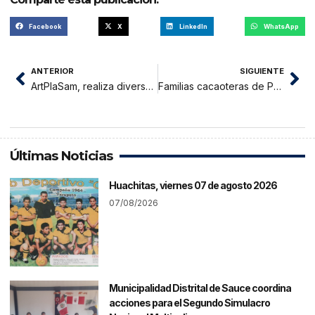
Facebook
X
LinkedIn
WhatsApp
ANTERIOR
SIGUIENTE
ArtPlaSam, realiza diversas actividades culturales vía zoom durante esta semana
Familias cacaoteras de Pólvora y Campanilla continúan mejorando sus cultivos
Últimas Noticias
Huachitas, viernes 07 de agosto 2026
07/08/2026
Municipalidad Distrital de Sauce coordina
acciones para el Segundo Simulacro