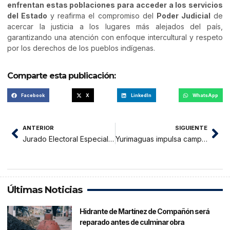
enfrentan estas poblaciones para acceder a los servicios
del Estado
y reafirma el compromiso del
Poder Judicial
de
acercar la justicia a los lugares más alejados del país,
garantizando una atención con enfoque intercultural y respeto
por los derechos de los pueblos indígenas.
Comparte esta publicación:
Facebook
X
LinkedIn
WhatsApp
ANTERIOR
SIGUIENTE
Jurado Electoral Especial declara improcedente lista de Renovación Popular del distrito de Chazuta
Yurimaguas impulsa campaña contra la automedicación ante riesgos sanitarios que persisten en la Amazonía
Últimas Noticias
Hidrante de Martínez de Compañón será
reparado antes de culminar obra