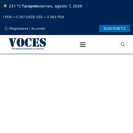
23.1 °C
Tarapoto
viernes, agosto 7, 2026
1 PEN = 0.297 USD
|
1 USD = 3.362 PEN
Registrarse / Acceder
SUSCRÍBETE