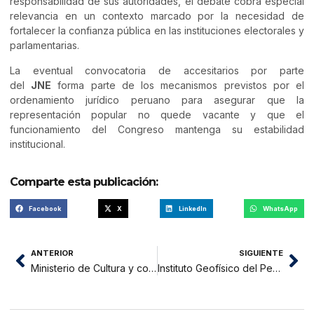
responsabilidad de sus autoridades, el debate cobra especial
relevancia en un contexto marcado por la necesidad de
fortalecer la confianza pública en las instituciones electorales y
parlamentarias.
La eventual convocatoria de accesitarios por parte
del
JNE
forma parte de los mecanismos previstos por el
ordenamiento jurídico peruano para asegurar que la
representación popular no quede vacante y que el
funcionamiento del Congreso mantenga su estabilidad
institucional.
Comparte esta publicación:
Facebook
X
LinkedIn
WhatsApp
ANTERIOR
SIGUIENTE
Ministerio de Cultura y cooperación japonesa fortalecen colaboración para impulsar el turismo cultural en San Martín
Instituto Geofísico del Perú – IGN – anuncia mantenimiento de estaciones geodésicas y suspenderá temporalmente servicio GNSS en Moyobamba y otras regiones