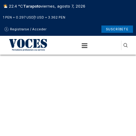
22.4 °C
Tarapoto
viernes, agosto 7, 2026
1 PEN = 0.297 USD
|
1 USD = 3.362 PEN
Registrarse / Acceder
SUSCRÍBETE