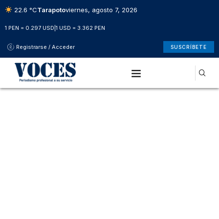
22.6 °C
Tarapoto
viernes, agosto 7, 2026
1 PEN = 0.297 USD
|
1 USD = 3.362 PEN
Registrarse / Acceder
SUSCRÍBETE