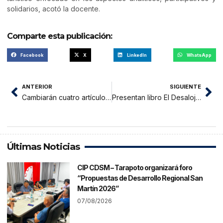
solidarios, acotó la docente.
Comparte esta publicación:
Facebook
X
LinkedIn
WhatsApp
ANTERIOR
SIGUIENTE
Cambiarán cuatro artículos de Ordenanza Regional N° 005
Presentan libro El Desalojo de Hugo Guzmán en Yurimaguas
Últimas Noticias
CIP CDSM – Tarapoto organizará foro
“Propuestas de Desarrollo Regional San
Martín 2026”
07/08/2026