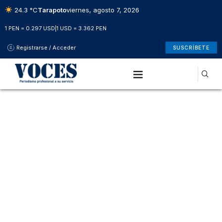
24.3 °C
Tarapoto
viernes, agosto 7, 2026
1 PEN = 0.297 USD
|
1 USD = 3.362 PEN
Registrarse / Acceder
SUSCRÍBETE