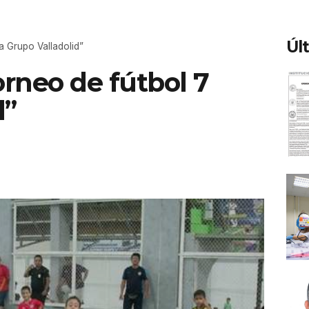
Úl
pa Grupo Valladolid”
Torneo de fútbol 7
d”