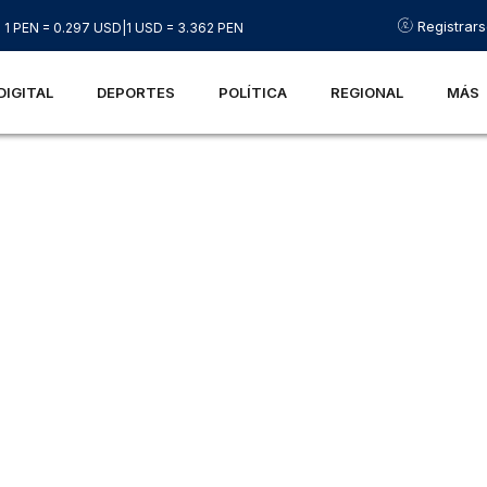
Registrar
1 PEN = 0.297 USD
|
1 USD = 3.362 PEN
DIGITAL
DEPORTES
POLÍTICA
REGIONAL
MÁS