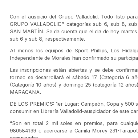
Con el auspicio del Grupo Valladolid. Todo listo p
GRUPO VALLADOLID’’ categorías sub 6, sub 8, sub
SAN MARTÍN. Se da cuenta que el dia de hoy martes 13
sub 6 y sub 8, respectivamente.
Al menos los equipos de Sport Phillips, Los Hidalgu
Independiente de Morales han confirmado su participac
Las inscripciones están abiertas y se debe confirma
torneo se desarrollará el sábado 17 (Categoría 6 a
(Categoría 10 años) y domingo 25 (categoría 12 años)
MARACANA.
DE LOS PREMIOS: 1er Lugar: Campeón, Copa y 500 sole
consumir en Librería Valladolid-auspiciador de este 
“Son en total 2 mil soles en premios, para cualq
980584139 o acercarse a Camila Morey 231-Tarapoto”
organizador.