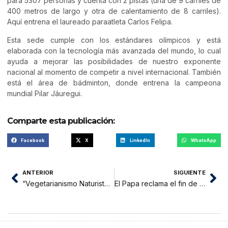
para 5307 personas y cuenta con 2 pistas (una de 9 carriles de
400 metros de largo y otra de calentamiento de 8 carriles).
Aquí entrena el laureado paraatleta Carlos Felipa.
Esta sede cumple con los estándares olímpicos y está
elaborada con la tecnología más avanzada del mundo, lo cual
ayuda a mejorar las posibilidades de nuestro exponente
nacional al momento de competir a nivel internacional. También
está el área de bádminton, donde entrena la campeona
mundial Pilar Jáuregui.
Comparte esta publicación:
Facebook
X
LinkedIn
WhatsApp
ANTERIOR
SIGUIENTE
“Vegetarianismo Naturista y Calidad de Vida” hoy en la Casa de la Cultura
El Papa reclama el fin de la violencia en Perú